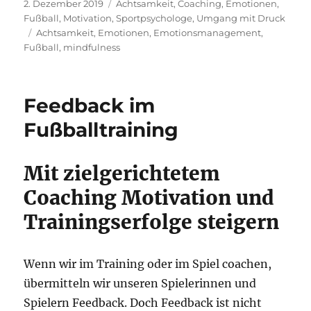
Veröffentlicht
Kategorien
2. Dezember 2019
Achtsamkeit
,
Coaching
,
Emotionen
,
am
Fußball
,
Motivation
,
Sportpsychologe
,
Umgang mit Druck
Schlagwörter
Achtsamkeit
,
Emotionen
,
Emotionsmanagement
,
Fußball
,
mindfulness
Feedback im
Fußballtraining
Mit zielgerichtetem
Coaching Motivation und
Trainingserfolge steigern
Wenn wir im Training oder im Spiel coachen,
übermitteln wir unseren Spielerinnen und
Spielern Feedback. Doch Feedback ist nicht