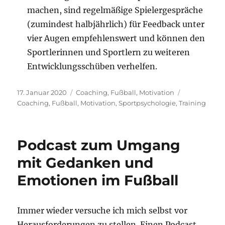
machen, sind regelmäßige Spielergespräche
(zumindest halbjährlich) für Feedback unter
vier Augen empfehlenswert und können den
Sportlerinnen und Sportlern zu weiteren
Entwicklungsschüben verhelfen.
Veröffentlicht
Kategorien
Schlagwörte
17. Januar 2020
Coaching
,
Fußball
,
Motivation
am
Coaching
,
Fußball
,
Motivation
,
Sportpsychologie
,
Training
Podcast zum Umgang
mit Gedanken und
Emotionen im Fußball
Immer wieder versuche ich mich selbst vor
Herausforderungen zu stellen. Einen Podcast