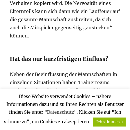
Verhalten kopiert wird. Die Nervosität eines
Elternteils kann sich dann wie ein Lauffeuer auf
die gesamte Mannschaft ausbreiten, da sich
auch die Mitspieler gegenseitig „anstecken“
können.
Hat das nur kurzfristigen Einfluss?
Neben der Beeinflussung der Mannschaften in
einzelnen Situationen haben Trainerteams
auch einen langfristigen Einfluss auf die
Diese Website verwendet Cookies – nähere
Einstellung der Spielerinnen und Spieler und
Informationen dazu und zu Ihren Rechten als Benutzer
damit eine gewisse Vorbildfunktion. Durch
finden Sie unter
"Datenschutz"
. Klicken Sie auf "Ich
reines Beobachten erlernen die Sportlerinnen
stimme zu", um Cookies zu akzeptieren.
Ich stimme zu
und Sportler bereits Verhaltensweisen. Das