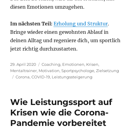
diesen Emotionen umzugehen.
Im nächsten Teil:
Erholung und Struktur
.
Bringe wieder einen gewohnten Ablauf in
deinen Alltag und regeniere dich, um sportlich
jetzt richtig durchzustarten.
Veröffentlicht
Kategorien
29. April 2020
Coaching
,
Emotionen
,
Krisen
,
am
Mentaltrainer
,
Motivation
,
Sportpsychologe
,
Zielsetzung
Schlagwörter
Corona
,
COVID-19
,
Leistungssteigerung
Wie Leistungssport auf
Krisen wie die Corona-
Pandemie vorbereitet