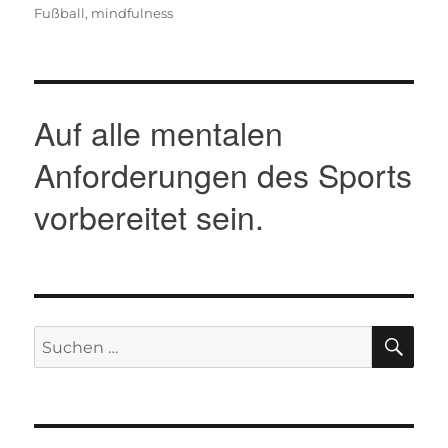
Fußball
,
mindfulness
Auf alle mentalen
Anforderungen des Sports
vorbereitet sein.
SU
Suche
nach: