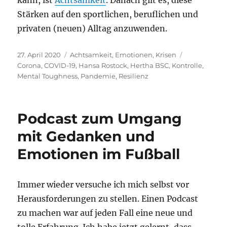
Stärken auf den sportlichen, beruflichen und
privaten (neuen) Alltag anzuwenden.
Veröffentlicht
Kategorien
Schlagwörte
27. April 2020
Achtsamkeit
,
Emotionen
,
Krisen
am
Corona
,
COVID-19
,
Hansa Rostock
,
Hertha BSC
,
Kontrolle
,
Mental Toughness
,
Pandemie
,
Resilienz
Podcast zum Umgang
mit Gedanken und
Emotionen im Fußball
Immer wieder versuche ich mich selbst vor
Herausforderungen zu stellen. Einen Podcast
zu machen war auf jeden Fall eine neue und
tolle Erfahrung. Ich habe jetzt gelernt, dass