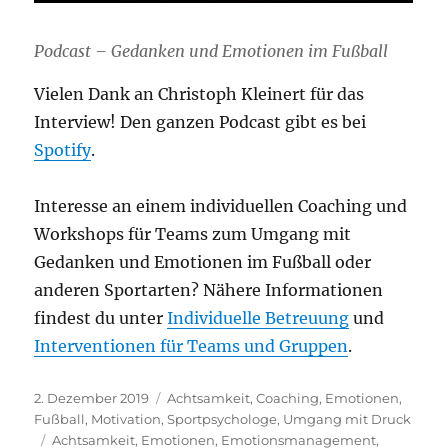
Podcast – Gedanken und Emotionen im Fußball
Vielen Dank an Christoph Kleinert für das
Interview! Den ganzen Podcast gibt es bei
Spotify
.
Interesse an einem individuellen Coaching und
Workshops für Teams zum Umgang mit
Gedanken und Emotionen im Fußball oder
anderen Sportarten? Nähere Informationen
findest du unter
Individuelle Betreuung
und
Interventionen für Teams und Gruppen
.
Veröffentlicht
Kategorien
2. Dezember 2019
Achtsamkeit
,
Coaching
,
Emotionen
,
am
Fußball
,
Motivation
,
Sportpsychologe
,
Umgang mit Druck
Schlagwörter
Achtsamkeit
,
Emotionen
,
Emotionsmanagement
,