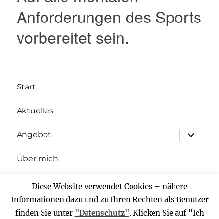
Anforderungen des Sports
vorbereitet sein.
Start
Aktuelles
Unterme
Angebot
anzeigen
Über mich
Kontakt
Diese Website verwendet Cookies – nähere
Informationen dazu und zu Ihren Rechten als Benutzer
finden Sie unter
"Datenschutz"
. Klicken Sie auf "Ich
Sportpsychologie.Berlin
Datenschutz
Stolz präsentiert