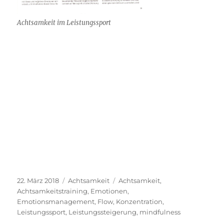
Achtsamkeit im Leistungssport
Veröffentlicht
Kategorien
Schlagwörter
22. März 2018
Achtsamkeit
Achtsamkeit
,
am
Achtsamkeitstraining
,
Emotionen
,
Emotionsmanagement
,
Flow
,
Konzentration
,
Leistungssport
,
Leistungssteigerung
,
mindfulness