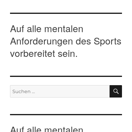
Auf alle mentalen
Anforderungen des Sports
vorbereitet sein.
SU
Suche
nach:
Auf alle mentalen