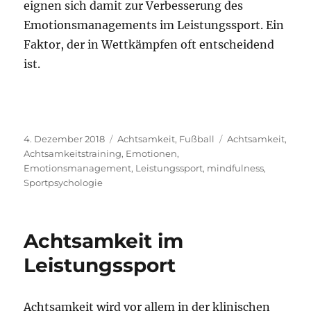
eignen sich damit zur Verbesserung des
Emotionsmanagements im Leistungssport. Ein
Faktor, der in Wettkämpfen oft entscheidend
ist.
Veröffentlicht
Kategorien
Schlagwörter
4. Dezember 2018
Achtsamkeit
,
Fußball
Achtsamkeit
,
am
Achtsamkeitstraining
,
Emotionen
,
Emotionsmanagement
,
Leistungssport
,
mindfulness
,
Sportpsychologie
Achtsamkeit im
Leistungssport
Achtsamkeit wird vor allem in der klinischen