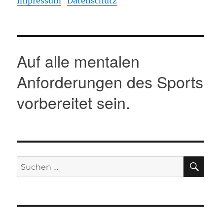
Impressum
Datenschutz
Auf alle mentalen
Anforderungen des Sports
vorbereitet sein.
SU
Suche
nach: