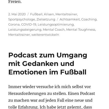
Freien.
Veröffentlicht
Kategorien
2. Mai 2020
Fußball
,
Krisen
,
Mentaltrainer
,
am
Schlagwörter
Sportpsychologe
,
Zielsetzung
Achtsamkeit
,
Coaching
,
Corona
,
COVID-19
,
Leistungsoptimierung
,
Leistungssteigerung
,
Mental Coach
,
Mental Toughness
,
Mentaltrainer
,
weiterentwickeln
Podcast zum Umgang
mit Gedanken und
Emotionen im Fußball
Immer wieder versuche ich mich selbst vor
Herausforderungen zu stellen. Einen Podcast
zu machen war auf jeden Fall eine neue und
tolle Erfahrung. Ich habe jetzt gelernt, dass