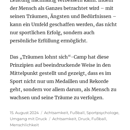
Leistung nachhaltig verbessern kann. Indem
der Mensch als Ganzes betrachtet wird – mit
seinen Träumen, Ängsten und Bedürfnissen –
kann ein Umfeld geschaffen werden, das nicht
nur sportlichen Erfolg, sondern auch
persönliche Erfüllung ermöglicht.
Das „Träumen lohnt sich“-Camp hat diese
Prinzipien auf beeindruckende Weise in den
Mittelpunkt gestellt und gezeigt, dass es im
Sport nicht nur um Medaillen und Rekorde
geht, sondern vor allem darum, als Mensch zu
wachsen und seine Träume zu verfolgen.
Veröffentlicht
Kategorien
15. August 2024
Achtsamkeit
,
Fußball
,
Sportpsychologe
,
am
Schlagwörter
Umgang mit Druck
Achtsamkeit
,
Druck
,
Fußball
,
Menschlichkeit