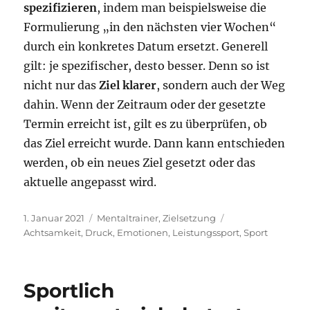
spezifizieren
, indem man beispielsweise die
Formulierung „in den nächsten vier Wochen“
durch ein konkretes Datum ersetzt. Generell
gilt: je spezifischer, desto besser. Denn so ist
nicht nur das
Ziel klarer
, sondern auch der Weg
dahin. Wenn der Zeitraum oder der gesetzte
Termin erreicht ist, gilt es zu überprüfen, ob
das Ziel erreicht wurde. Dann kann entschieden
werden, ob ein neues Ziel gesetzt oder das
aktuelle angepasst wird.
Veröffentlicht
Kategorien
Schlagwörter
1. Januar 2021
Mentaltrainer
,
Zielsetzung
am
Achtsamkeit
,
Druck
,
Emotionen
,
Leistungssport
,
Sport
Sportlich