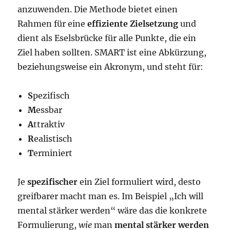
anzuwenden. Die Methode bietet einen
Rahmen für eine
effiziente Zielsetzung
und
dient als Eselsbrücke für alle Punkte, die ein
Ziel haben sollten. SMART ist eine Abkürzung,
beziehungsweise ein Akronym, und steht für:
S
pezifisch
M
essbar
A
ttraktiv
R
ealistisch
T
erminiert
Je
spezifischer
ein Ziel formuliert wird, desto
greifbarer macht man es. Im Beispiel „Ich will
mental stärker werden“ wäre das die konkrete
Formulierung,
wie
man
mental stärker werden