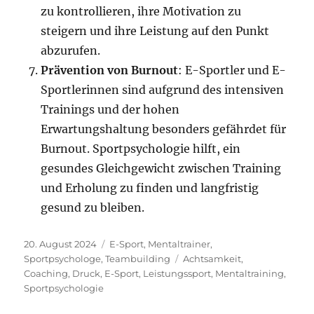
zu kontrollieren, ihre Motivation zu
steigern und ihre Leistung auf den Punkt
abzurufen.
Prävention von Burnout
: E-Sportler und E-
Sportlerinnen sind aufgrund des intensiven
Trainings und der hohen
Erwartungshaltung besonders gefährdet für
Burnout. Sportpsychologie hilft, ein
gesundes Gleichgewicht zwischen Training
und Erholung zu finden und langfristig
gesund zu bleiben.
Veröffentlicht
Kategorien
20. August 2024
E-Sport
,
Mentaltrainer
,
am
Schlagwörter
Sportpsychologe
,
Teambuilding
Achtsamkeit
,
Coaching
,
Druck
,
E-Sport
,
Leistungssport
,
Mentaltraining
,
Sportpsychologie